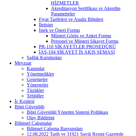
HİZMETLER
Akreditasyon Sertifikası ve Akredite
Parametreler
Fiyat Tarifeleri ve Analiz Bilgileri
İletişim
İstek ve Öneri Formu
Müşteri Görüş ve Anket Formu
Personel ve Müşteri Şikayet Formu
PR-110 ŞİKAYETLER PROSEDÜRÜ
İAŞ-104 ŞİKAYET İŞ AKIŞ ŞEMASI
Sağlık Kuruluşları
Mevzuat
Kanunlar
Yönetmelikler
Genelgeler
Yönergeler
Tüzükler
Tebliğler
İç Kontrol
Bilgi Güvenliği
Bilgi Güvenliği Yönetim Sistemi Politikası
Olay Bildirimi
Bilimsel Çalışmalar
Bilimsel Çalışma Başvuruları
12,08,2022 Tarih ve 31921 Sayılı Resmi Gazetede