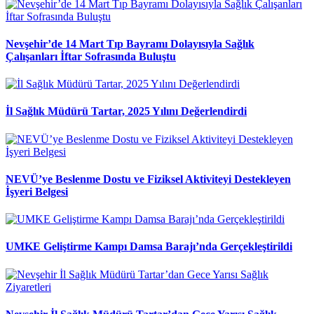
Nevşehir’de 14 Mart Tıp Bayramı Dolayısıyla Sağlık
Çalışanları İftar Sofrasında Buluştu
İl Sağlık Müdürü Tartar, 2025 Yılını Değerlendirdi
NEVÜ’ye Beslenme Dostu ve Fiziksel Aktiviteyi Destekleyen
İşyeri Belgesi
UMKE Geliştirme Kampı Damsa Barajı’nda Gerçekleştirildi