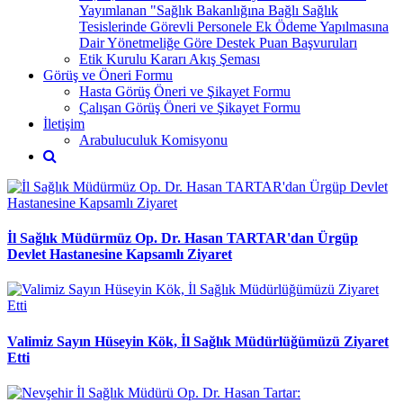
Yayımlanan "Sağlık Bakanlığına Bağlı Sağlık
Tesislerinde Görevli Personele Ek Ödeme Yapılmasına
Dair Yönetmeliğe Göre Destek Puan Başvuruları
Etik Kurulu Kararı Akış Şeması
Görüş ve Öneri Formu
Hasta Görüş Öneri ve Şikayet Formu
Çalışan Görüş Öneri ve Şikayet Formu
İletişim
Arabuluculuk Komisyonu
İl Sağlık Müdürmüz Op. Dr. Hasan TARTAR'dan Ürgüp
Devlet Hastanesine Kapsamlı Ziyaret
Valimiz Sayın Hüseyin Kök, İl Sağlık Müdürlüğümüzü Ziyaret
Etti