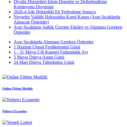
Diyaliz Hizmetleri İzlem,Denetim ve Değerlendirme
Komisyonu Duyurusu
2026-4 Aile Hekimliği Ek Yerleştirme Sonucu
Nevşehir Valiliği Hıfzıssıhha Kurul Kararı (Aşırı Sıcaklarda
Alınacak Önlemler)
Aşırı Sıcakların Sağlık Üzerine Etkileri ve Alınması Gereken
Önlemler
Aşırı Sıcaklarda Alınması Gereken Önlemler
1 Haziran Ulusal Fenilketonüri Günü
1 - 31 Mayıs Cilt Kanseri Farkındalık Ayı
5 Mayıs Dünya Astım Günü
24 Mart Dünya Tüberküloz Günü
Online Eğitim Modülü
Nöbetçi Eczaneler