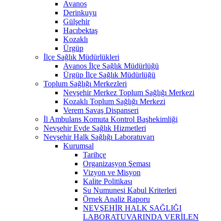
Avanos
Derinkuyu
Gülşehir
Hacıbektaş
Kozaklı
Ürgüp
İlçe Sağlık Müdürlükleri
Avanos İlçe Sağlık Müdürlüğü
Ürgüp İlçe Sağlık Müdürlüğü
Toplum Sağlığı Merkezleri
Nevşehir Merkez Toplum Sağlığı Merkezi
Kozaklı Toplum Sağlığı Merkezi
Verem Savaş Dispanseri
İl Ambulans Komuta Kontrol Başhekimliği
Nevşehir Evde Sağlık Hizmetleri
Nevşehir Halk Sağlığı Laboratuvarı
Kurumsal
Tarihçe
Organizasyon Şeması
Vizyon ve Misyon
Kalite Politikası
Su Numunesi Kabul Kriterleri
Örnek Analiz Raporu
NEVŞEHİR HALK SAĞLIĞI
LABORATUVARINDA VERİLEN