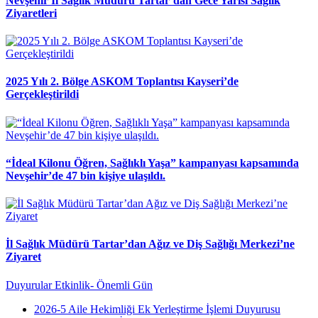
Nevşehir İl Sağlık Müdürü Tartar’dan Gece Yarısı Sağlık
Ziyaretleri
2025 Yılı 2. Bölge ASKOM Toplantısı Kayseri’de
Gerçekleştirildi
“İdeal Kilonu Öğren, Sağlıklı Yaşa” kampanyası kapsamında
Nevşehir’de 47 bin kişiye ulaşıldı.
İl Sağlık Müdürü Tartar’dan Ağız ve Diş Sağlığı Merkezi’ne
Ziyaret
Duyurular
Etkinlik- Önemli Gün
2026-5 Aile Hekimliği Ek Yerleştirme İşlemi Duyurusu