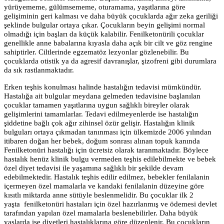
yürüyememe, gülümsememe, oturamama, yaşıtlarına göre
gelişiminin geri kalması ve daha büyük çocuklarda ağır zeka geriliği
şeklinde bulgular ortaya çıkar. Çocukların beyin gelişimi normal
olmadığı için başları da küçük kalabilir. Fenilketonürili çocuklar
genellikle anne babalarına kıyasla daha açık bir cilt ve göz rengine
sahiptirler. Ciltlerinde egzematöz lezyonlar gözlenebilir. Bu
çocuklarda otistik ya da agresif davranışlar, şizofreni gibi durumlara
da sık rastlanmaktadır.
Erken teşhis konulması halinde hastalığın tedavisi mümkündür.
Hastalığa ait bulgular meydana gelmeden tedavisine başlanılan
çocuklar tamamen yaşıtlarına uygun sağlıklı bireyler olarak
gelişimlerini tamamlarlar. Tedavi edilmeyenlerde ise hastalığın
şiddetine bağlı çok ağır zihinsel özür gelişir. Hastalığın klinik
bulguları ortaya çıkmadan tanınması için ülkemizde 2006 yılından
itibaren doğan her bebek, doğum sonrası alınan topuk kanında
Fenilketonüri hastalığı için ücretsiz olarak taranmaktadır. Böylece
hastalık henüz klinik bulgu vermeden teşhis edilebilmekte ve bebek
özel diyet tedavisi ile yaşamına sağlıklı bir şekilde devam
edebilmektedir. Hastalık teşhis edilir edilmez, bebekler fenilalanin
içermeyen özel mamalarla ve kandaki fenilalanin düzeyine göre
kısıtlı miktarda anne sütüyle beslenmelidir. Bu çocuklar ilk 2
yaşta fenilketonüri hastaları için özel hazırlanmış ve ödemesi devlet
tarafından yapılan özel mamalarla beslenebilirler. Daha büyük
yaşlarda ise diyetleri hastalıklarına göre düzenlenir. Bu çocukların