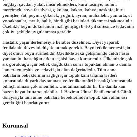
buğday, çavdar, yulaf, mısır ekmekleri, kuru fasülye, nohut,
mercimek, soya fasülyesi, çikolata, kakao, kahve, neskafe, kuru
yemişler, süt, peynir, çökelek, yoğurt, ayran, muhallebi, yumurta, et
ve sakatatlar, tavuk, balık, hindi gibi besinleri tüketmesi sakıncalıdır.
Özellikle beyin dokusunun hızlı geliştiği 8-10 yıl süresince tedavinin
çok iyi şekilde uygulanması gerekir.
Hastalık yaşın ilerlemesiyle beraber düzelmez. Diyet yaparak
fenilalanin düzeyini düşük tutmak gerekir. Beyni etkilememesi için
diyet ömür boyu sürmelidir. Özellikle zeka gelişiminde ciddi hasar
yaratan bu hastalığın erken teşhisi hayat kurtarıcıdır. Ülkemizde çok
sık görüldüğü için bebek doğduktan sonra topuktan alınan 5 damla
kan erken teşhis ve tedavi için altın değerindedir. Tüm anne
babaların bebeklerinin sağlığı için topuk kanı tarama testleri
konusunda duyarlı davranması ve fenilketonüri hastalığı konusunda
bilinçli olması çok önemlidir. Unutulmamalıdır ki bir damla kan
bazen hayat kurtarıcı olabilir. 1 Haziran Ulusal Fenilketonüri Günü
dolayısıyla tüm anne babalara bebeklerinden topuk kanı alınması
gerektiğini hatırlatıyoruz.
Kurumsal