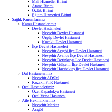
Mali Hizmetler Birimi
Atama Birimi
Özlük Birimi
Eğitim Hizmetleri Birimi
Sağlık Kurumlarımız
Kamu Hastanelerimiz
Devlet Hastaneleri
Nevşehir Devlet Hastanesi
Ürgüp Devlet Hastanesi
Kozaklı Devlet Hastanesi
İlçe Devlet Hastaneleri
Nevşehir Acıgöl İlçe Devlet Hastanesi
Nevşehir Avanos İlçe Devlet Hastanesi
Nevşehir Derinkuyu İlçe Devlet Hastanesi
Nevşehir Gülşehir İlçe Devlet Hastanesi
Nevşehir Hacıbektaş İlçe Devlet Hastanesi
Dal Hastanelerimiz
Nevşehir ADSM
Kozaklı FTR Hastanesi
Özel Hastanelerimiz
Özel Kapadokya Hastanesi
Özel Versa Hastanesi
Aile Hekimliklerimiz
Nevşehir Merkez
Acıgöl