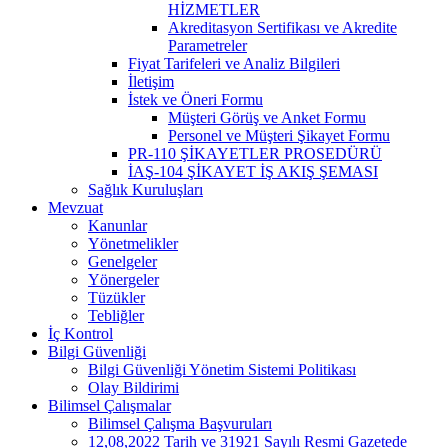
HİZMETLER
Akreditasyon Sertifikası ve Akredite
Parametreler
Fiyat Tarifeleri ve Analiz Bilgileri
İletişim
İstek ve Öneri Formu
Müşteri Görüş ve Anket Formu
Personel ve Müşteri Şikayet Formu
PR-110 ŞİKAYETLER PROSEDÜRÜ
İAŞ-104 ŞİKAYET İŞ AKIŞ ŞEMASI
Sağlık Kuruluşları
Mevzuat
Kanunlar
Yönetmelikler
Genelgeler
Yönergeler
Tüzükler
Tebliğler
İç Kontrol
Bilgi Güvenliği
Bilgi Güvenliği Yönetim Sistemi Politikası
Olay Bildirimi
Bilimsel Çalışmalar
Bilimsel Çalışma Başvuruları
12,08,2022 Tarih ve 31921 Sayılı Resmi Gazetede