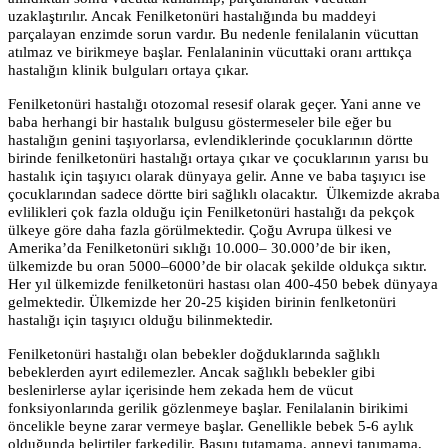
uzaklaştırılır. Ancak Fenilketonüri hastalığında bu maddeyi
parçalayan enzimde sorun vardır. Bu nedenle fenilalanin vücuttan
atılmaz ve birikmeye başlar. Fenlalaninin vücuttaki oranı arttıkça
hastalığın klinik bulguları ortaya çıkar.
Fenilketonüri hastalığı otozomal resesif olarak geçer. Yani anne ve
baba herhangi bir hastalık bulgusu göstermeseler bile eğer bu
hastalığın genini taşıyorlarsa, evlendiklerinde çocuklarının dörtte
birinde fenilketonüri hastalığı ortaya çıkar ve çocuklarının yarısı bu
hastalık için taşıyıcı olarak dünyaya gelir. Anne ve baba taşıyıcı ise
çocuklarından sadece dörtte biri sağlıklı olacaktır. Ülkemizde akraba
evlilikleri çok fazla olduğu için Fenilketonüri hastalığı da pekçok
ülkeye göre daha fazla görülmektedir. Çoğu Avrupa ülkesi ve
Amerika’da Fenilketonüri sıklığı 10.000– 30.000’de bir iken,
ülkemizde bu oran 5000–6000’de bir olacak şekilde oldukça sıktır.
Her yıl ülkemizde fenilketonüri hastası olan 400-450 bebek dünyaya
gelmektedir. Ülkemizde her 20-25 kişiden birinin fenlketonüri
hastalığı için taşıyıcı olduğu bilinmektedir.
Fenilketonüri hastalığı olan bebekler doğduklarında sağlıklı
bebeklerden ayırt edilemezler. Ancak sağlıklı bebekler gibi
beslenirlerse aylar içerisinde hem zekada hem de vücut
fonksiyonlarında gerilik gözlenmeye başlar. Fenilalanin birikimi
öncelikle beyne zarar vermeye başlar. Genellikle bebek 5-6 aylık
olduğunda belirtiler farkedilir. Başını tutamama, anneyi tanımama,