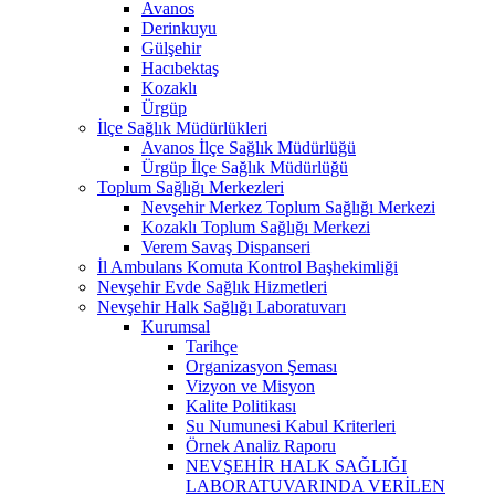
Avanos
Derinkuyu
Gülşehir
Hacıbektaş
Kozaklı
Ürgüp
İlçe Sağlık Müdürlükleri
Avanos İlçe Sağlık Müdürlüğü
Ürgüp İlçe Sağlık Müdürlüğü
Toplum Sağlığı Merkezleri
Nevşehir Merkez Toplum Sağlığı Merkezi
Kozaklı Toplum Sağlığı Merkezi
Verem Savaş Dispanseri
İl Ambulans Komuta Kontrol Başhekimliği
Nevşehir Evde Sağlık Hizmetleri
Nevşehir Halk Sağlığı Laboratuvarı
Kurumsal
Tarihçe
Organizasyon Şeması
Vizyon ve Misyon
Kalite Politikası
Su Numunesi Kabul Kriterleri
Örnek Analiz Raporu
NEVŞEHİR HALK SAĞLIĞI
LABORATUVARINDA VERİLEN