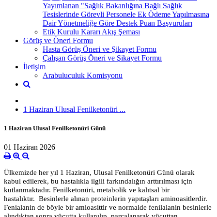
Yayımlanan "Sağlık Bakanlığına Bağlı Sağlık
Tesislerinde Görevli Personele Ek Ödeme Yapılmasına
Dair Yönetmeliğe Göre Destek Puan Başvuruları
Etik Kurulu Kararı Akış Şeması
Görüş ve Öneri Formu
Hasta Görüş Öneri ve Şikayet Formu
Çalışan Görüş Öneri ve Şikayet Formu
İletişim
Arabuluculuk Komisyonu
1 Haziran Ulusal Fenilketonüri ...
1 Haziran Ulusal Fenilketonüri Günü
01 Haziran 2026
Ülkemizde her yıl 1 Haziran, Ulusal Fenilketonüri Günü olarak
kabul edilerek, bu hastalıkla ilgili farkındalığın arttırılması için
kutlanmaktadır. Fenilketonüri, metabolik ve kalıtsal bir
hastalıktır. Besinlerle alınan proteinlerin yapıtaşları aminoasitlerdir.
Fenialanin de böyle bir amioasittir ve normalde fenilalanin besinlerle
alındıktan sonra vücutta kullanılıp, parçalanarak vücuttan