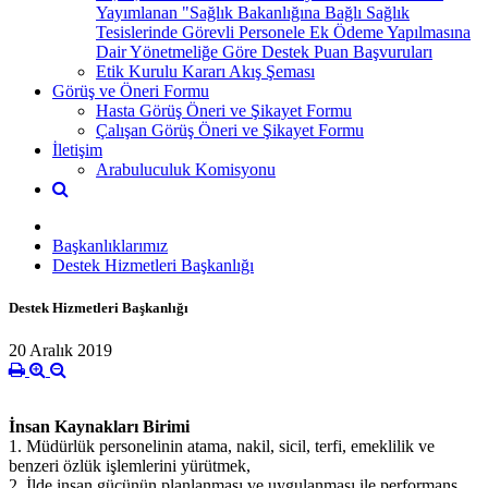
Yayımlanan "Sağlık Bakanlığına Bağlı Sağlık
Tesislerinde Görevli Personele Ek Ödeme Yapılmasına
Dair Yönetmeliğe Göre Destek Puan Başvuruları
Etik Kurulu Kararı Akış Şeması
Görüş ve Öneri Formu
Hasta Görüş Öneri ve Şikayet Formu
Çalışan Görüş Öneri ve Şikayet Formu
İletişim
Arabuluculuk Komisyonu
Başkanlıklarımız
Destek Hizmetleri Başkanlığı
Destek Hizmetleri Başkanlığı
20 Aralık 2019
İnsan Kaynakları Birimi
1. Müdürlük personelinin atama, nakil, sicil, terfi, emeklilik ve
benzeri özlük işlemlerini yürütmek,
2. İlde insan gücünün planlanması ve uygulanması ile performans