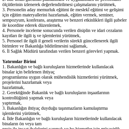
ölçütlerinin izlenerek değerlendirilmesi çalışmalarını yürütmek,
3. Personelin aday memurluk eğitimi ile meslekî eğitimi ve gelişimi
için eğitim materyallerini hazırlamak, eğitim vermek, seminer,
sempozyum, konferans, araştırma ve benzeri etkinlikleri ilgili şubeler
ile koordine ederek düzenlemek,
4. Personele inceleme sonucunda verilen disiplin ve idari cezaların
kayıtları ile ilgili iş ve işlemlerini yürütmek,
5. Personel ile ilgili il geneli verilerin sürekli güncellenerek ilgili
birimlere ve Bakanlığa bildirilmesini sağlamak,
6. İl Sağlık Müdürü tarafından verilen benzeri görevleri yapmak.
Yatırımlar Birimi
1. Bakanlığın ve bağlı kuruluşların hizmetlerinde kullanılacak
binalar için belirlenen ihtiyaç
programlarına uygun olarak mühendislik hizmetlerini yürütmek,
projelerini hazırlamak veya
hazırlatmak,
2. Gerektiğinde Bakanlık ve bağlı kuruluşların inşaatlarının
kontrollüğünü yapmak veya
yaptırmak,
3. Bakanlığın ihtiyaç duyduğu taşınmazların kamulaştırma
işlemlerini yürütmek,
4. İlde Bakanlığın ve bağlı kuruluşların hizmetlerinde kullanılacak
binaların ön veya tam
proje ile inşaat ihalelerini yapmak ve bu hizmetler için müşavirlik