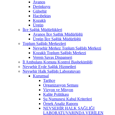
Avanos
Derinkuyu
Gülşehir
Hacıbektaş
Kozaklı
Ürgüp
İlçe Sağlık Müdürlükleri
Avanos İlçe Sağlık Müdürlüğü
Ürgüp İlçe Sağlık Müdürlüğü
Toplum Sağlığı Merkezleri
Nevşehir Merkez Toplum Sağlığı Merkezi
Kozaklı Toplum Sağlığı Merkezi
Verem Savaş Dispanseri
İl Ambulans Komuta Kontrol Başhekimliği
Nevşehir Evde Sağlık Hizmetleri
Nevşehir Halk Sağlığı Laboratuvarı
Kurumsal
Tarihçe
Organizasyon Şeması
Vizyon ve Misyon
Kalite Politikası
Su Numunesi Kabul Kriterleri
Örnek Analiz Raporu
NEVŞEHİR HALK SAĞLIĞI
LABORATUVARINDA VERİLEN