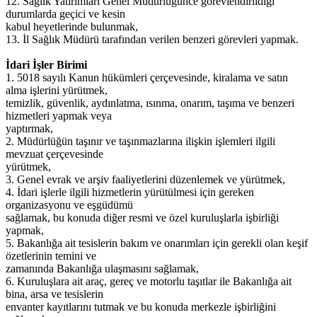
12. Sağlık Yatırımları Genel Müdürlüğünce görevlendirildiği
durumlarda geçici ve kesin
kabul heyetlerinde bulunmak,
13. İl Sağlık Müdürü tarafından verilen benzeri görevleri yapmak.
İdari İşler Birimi
1. 5018 sayılı Kanun hükümleri çerçevesinde, kiralama ve satın
alma işlerini yürütmek,
temizlik, güvenlik, aydınlatma, ısınma, onarım, taşıma ve benzeri
hizmetleri yapmak veya
yaptırmak,
2. Müdürlüğün taşınır ve taşınmazlarına ilişkin işlemleri ilgili
mevzuat çerçevesinde
yürütmek,
3. Genel evrak ve arşiv faaliyetlerini düzenlemek ve yürütmek,
4. İdari işlerle ilgili hizmetlerin yürütülmesi için gereken
organizasyonu ve eşgüdümü
sağlamak, bu konuda diğer resmi ve özel kuruluşlarla işbirliği
yapmak,
5. Bakanlığa ait tesislerin bakım ve onarımları için gerekli olan keşif
özetlerinin temini ve
zamanında Bakanlığa ulaşmasını sağlamak,
6. Kuruluşlara ait araç, gereç ve motorlu taşıtlar ile Bakanlığa ait
bina, arsa ve tesislerin
envanter kayıtlarını tutmak ve bu konuda merkezle işbirliğini