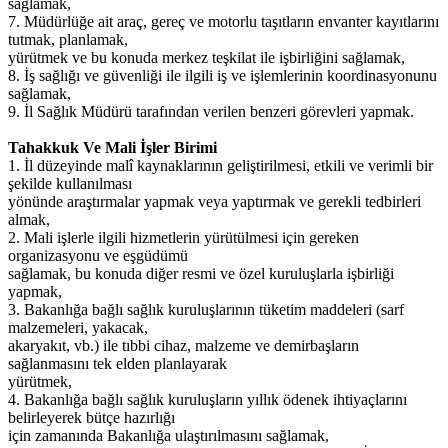
sağlamak,
7. Müdürlüğe ait araç, gereç ve motorlu taşıtların envanter kayıtlarını
tutmak, planlamak,
yürütmek ve bu konuda merkez teşkilat ile işbirliğini sağlamak,
8. İş sağlığı ve güvenliği ile ilgili iş ve işlemlerinin koordinasyonunu
sağlamak,
9. İl Sağlık Müdürü tarafından verilen benzeri görevleri yapmak.
Tahakkuk Ve Mali İşler Birimi
1. İl düzeyinde malî kaynaklarının geliştirilmesi, etkili ve verimli bir
şekilde kullanılması
yönünde araştırmalar yapmak veya yaptırmak ve gerekli tedbirleri
almak,
2. Mali işlerle ilgili hizmetlerin yürütülmesi için gereken
organizasyonu ve eşgüdümü
sağlamak, bu konuda diğer resmi ve özel kuruluşlarla işbirliği
yapmak,
3. Bakanlığa bağlı sağlık kuruluşlarının tüketim maddeleri (sarf
malzemeleri, yakacak,
akaryakıt, vb.) ile tıbbi cihaz, malzeme ve demirbaşların
sağlanmasını tek elden planlayarak
yürütmek,
4. Bakanlığa bağlı sağlık kuruluşların yıllık ödenek ihtiyaçlarını
belirleyerek bütçe hazırlığı
için zamanında Bakanlığa ulaştırılmasını sağlamak,