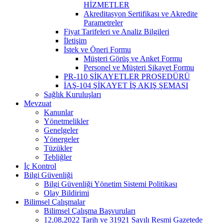
HİZMETLER
Akreditasyon Sertifikası ve Akredite
Parametreler
Fiyat Tarifeleri ve Analiz Bilgileri
İletişim
İstek ve Öneri Formu
Müşteri Görüş ve Anket Formu
Personel ve Müşteri Şikayet Formu
PR-110 ŞİKAYETLER PROSEDÜRÜ
İAŞ-104 ŞİKAYET İŞ AKIŞ ŞEMASI
Sağlık Kuruluşları
Mevzuat
Kanunlar
Yönetmelikler
Genelgeler
Yönergeler
Tüzükler
Tebliğler
İç Kontrol
Bilgi Güvenliği
Bilgi Güvenliği Yönetim Sistemi Politikası
Olay Bildirimi
Bilimsel Çalışmalar
Bilimsel Çalışma Başvuruları
12,08,2022 Tarih ve 31921 Sayılı Resmi Gazetede