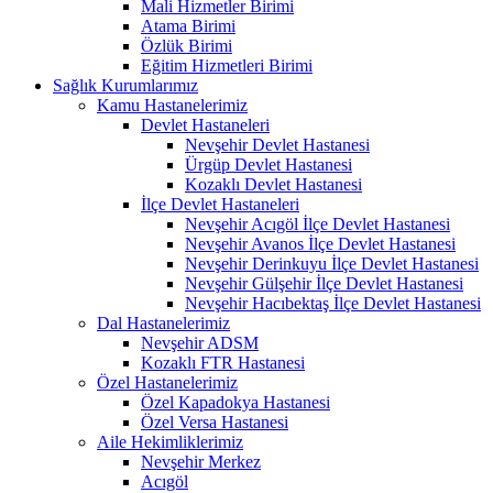
Mali Hizmetler Birimi
Atama Birimi
Özlük Birimi
Eğitim Hizmetleri Birimi
Sağlık Kurumlarımız
Kamu Hastanelerimiz
Devlet Hastaneleri
Nevşehir Devlet Hastanesi
Ürgüp Devlet Hastanesi
Kozaklı Devlet Hastanesi
İlçe Devlet Hastaneleri
Nevşehir Acıgöl İlçe Devlet Hastanesi
Nevşehir Avanos İlçe Devlet Hastanesi
Nevşehir Derinkuyu İlçe Devlet Hastanesi
Nevşehir Gülşehir İlçe Devlet Hastanesi
Nevşehir Hacıbektaş İlçe Devlet Hastanesi
Dal Hastanelerimiz
Nevşehir ADSM
Kozaklı FTR Hastanesi
Özel Hastanelerimiz
Özel Kapadokya Hastanesi
Özel Versa Hastanesi
Aile Hekimliklerimiz
Nevşehir Merkez
Acıgöl