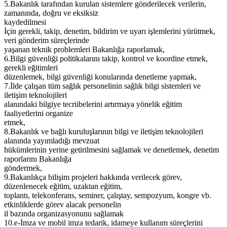
5.Bakanlık tarafından kurulan sistemlere gönderilecek verilerin,
zamanında, doğru ve eksiksiz
kaydedilmesi
İçin gerekli, takip, denetim, bildirim ve uyarı işlemlerini yürütmek,
veri gönderim süreçlerinde
yaşanan teknik problemleri Bakanlığa raporlamak,
6.Bilgi güvenliği politikalarını takip, kontrol ve koordine etmek,
gerekli eğitimleri
düzenlemek, bilgi güvenliği konularında denetleme yapmak,
7.İlde çalışan tüm sağlık personelinin sağlık bilgi sistemleri ve
iletişim teknolojileri
alanındaki bilgiye tecrübelerini artırmaya yönelik eğitim
faaliyetlerini organize
etmek,
8.Bakanlık ve bağlı kuruluşlarının bilgi ve iletişim teknolojileri
alanında yayımladığı mevzuat
hükümlerinin yerine getirilmesini sağlamak ve denetlemek, denetim
raporlarını Bakanlığa
göndermek,
9.Bakanlıkça bilişim projeleri hakkında verilecek görev,
düzenlenecek eğitim, uzaktan eğitim,
toplantı, telekonferans, seminer, çalıştay, sempozyum, kongre vb.
etkinliklerde görev alacak personelin
il bazında organizasyonunu sağlamak
10.e-İmza ve mobil imza tedarik, idameye kullanım süreçlerini