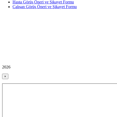
Hasta Görüş Öneri ve Şikayet Formu
Çalışan Görüş Öneri ve Şikayet Formu
2026
×