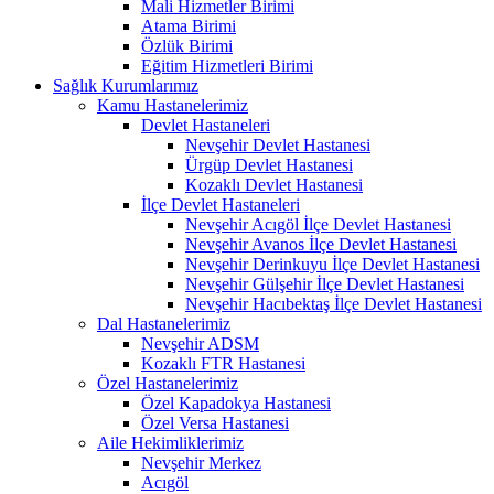
Mali Hizmetler Birimi
Atama Birimi
Özlük Birimi
Eğitim Hizmetleri Birimi
Sağlık Kurumlarımız
Kamu Hastanelerimiz
Devlet Hastaneleri
Nevşehir Devlet Hastanesi
Ürgüp Devlet Hastanesi
Kozaklı Devlet Hastanesi
İlçe Devlet Hastaneleri
Nevşehir Acıgöl İlçe Devlet Hastanesi
Nevşehir Avanos İlçe Devlet Hastanesi
Nevşehir Derinkuyu İlçe Devlet Hastanesi
Nevşehir Gülşehir İlçe Devlet Hastanesi
Nevşehir Hacıbektaş İlçe Devlet Hastanesi
Dal Hastanelerimiz
Nevşehir ADSM
Kozaklı FTR Hastanesi
Özel Hastanelerimiz
Özel Kapadokya Hastanesi
Özel Versa Hastanesi
Aile Hekimliklerimiz
Nevşehir Merkez
Acıgöl