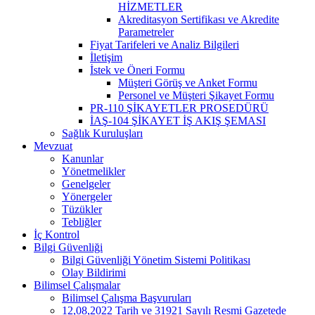
HİZMETLER
Akreditasyon Sertifikası ve Akredite
Parametreler
Fiyat Tarifeleri ve Analiz Bilgileri
İletişim
İstek ve Öneri Formu
Müşteri Görüş ve Anket Formu
Personel ve Müşteri Şikayet Formu
PR-110 ŞİKAYETLER PROSEDÜRÜ
İAŞ-104 ŞİKAYET İŞ AKIŞ ŞEMASI
Sağlık Kuruluşları
Mevzuat
Kanunlar
Yönetmelikler
Genelgeler
Yönergeler
Tüzükler
Tebliğler
İç Kontrol
Bilgi Güvenliği
Bilgi Güvenliği Yönetim Sistemi Politikası
Olay Bildirimi
Bilimsel Çalışmalar
Bilimsel Çalışma Başvuruları
12,08,2022 Tarih ve 31921 Sayılı Resmi Gazetede