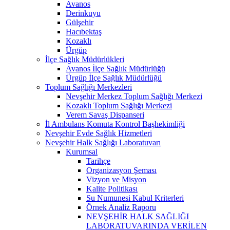
Avanos
Derinkuyu
Gülşehir
Hacıbektaş
Kozaklı
Ürgüp
İlçe Sağlık Müdürlükleri
Avanos İlçe Sağlık Müdürlüğü
Ürgüp İlçe Sağlık Müdürlüğü
Toplum Sağlığı Merkezleri
Nevşehir Merkez Toplum Sağlığı Merkezi
Kozaklı Toplum Sağlığı Merkezi
Verem Savaş Dispanseri
İl Ambulans Komuta Kontrol Başhekimliği
Nevşehir Evde Sağlık Hizmetleri
Nevşehir Halk Sağlığı Laboratuvarı
Kurumsal
Tarihçe
Organizasyon Şeması
Vizyon ve Misyon
Kalite Politikası
Su Numunesi Kabul Kriterleri
Örnek Analiz Raporu
NEVŞEHİR HALK SAĞLIĞI
LABORATUVARINDA VERİLEN