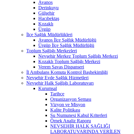
Avanos
Derinkuyu
Gülşehir
Hacıbektaş
Kozaklı
Ürgüp
İlçe Sağlık Müdürlükleri
Avanos İlçe Sağlık Müdürlüğü
Ürgüp İlçe Sağlık Müdürlüğü
Toplum Sağlığı Merkezleri
Nevşehir Merkez Toplum Sağlığı Merkezi
Kozaklı Toplum Sağlığı Merkezi
Verem Savaş Dispanseri
İl Ambulans Komuta Kontrol Başhekimliği
Nevşehir Evde Sağlık Hizmetleri
Nevşehir Halk Sağlığı Laboratuvarı
Kurumsal
Tarihçe
Organizasyon Şeması
Vizyon ve Misyon
Kalite Politikası
Su Numunesi Kabul Kriterleri
Örnek Analiz Raporu
NEVŞEHİR HALK SAĞLIĞI
LABORATUVARINDA VERİLEN