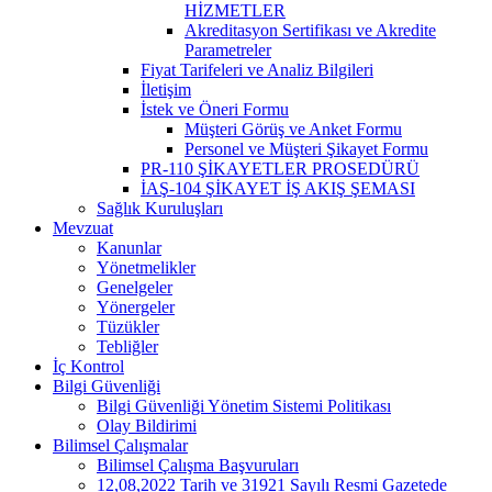
HİZMETLER
Akreditasyon Sertifikası ve Akredite
Parametreler
Fiyat Tarifeleri ve Analiz Bilgileri
İletişim
İstek ve Öneri Formu
Müşteri Görüş ve Anket Formu
Personel ve Müşteri Şikayet Formu
PR-110 ŞİKAYETLER PROSEDÜRÜ
İAŞ-104 ŞİKAYET İŞ AKIŞ ŞEMASI
Sağlık Kuruluşları
Mevzuat
Kanunlar
Yönetmelikler
Genelgeler
Yönergeler
Tüzükler
Tebliğler
İç Kontrol
Bilgi Güvenliği
Bilgi Güvenliği Yönetim Sistemi Politikası
Olay Bildirimi
Bilimsel Çalışmalar
Bilimsel Çalışma Başvuruları
12,08,2022 Tarih ve 31921 Sayılı Resmi Gazetede