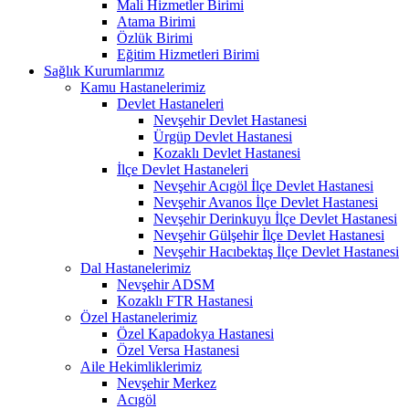
Mali Hizmetler Birimi
Atama Birimi
Özlük Birimi
Eğitim Hizmetleri Birimi
Sağlık Kurumlarımız
Kamu Hastanelerimiz
Devlet Hastaneleri
Nevşehir Devlet Hastanesi
Ürgüp Devlet Hastanesi
Kozaklı Devlet Hastanesi
İlçe Devlet Hastaneleri
Nevşehir Acıgöl İlçe Devlet Hastanesi
Nevşehir Avanos İlçe Devlet Hastanesi
Nevşehir Derinkuyu İlçe Devlet Hastanesi
Nevşehir Gülşehir İlçe Devlet Hastanesi
Nevşehir Hacıbektaş İlçe Devlet Hastanesi
Dal Hastanelerimiz
Nevşehir ADSM
Kozaklı FTR Hastanesi
Özel Hastanelerimiz
Özel Kapadokya Hastanesi
Özel Versa Hastanesi
Aile Hekimliklerimiz
Nevşehir Merkez
Acıgöl