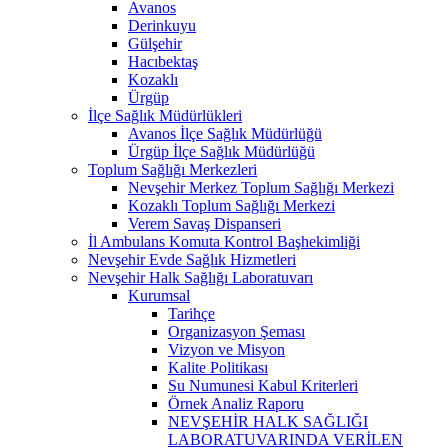
Avanos
Derinkuyu
Gülşehir
Hacıbektaş
Kozaklı
Ürgüp
İlçe Sağlık Müdürlükleri
Avanos İlçe Sağlık Müdürlüğü
Ürgüp İlçe Sağlık Müdürlüğü
Toplum Sağlığı Merkezleri
Nevşehir Merkez Toplum Sağlığı Merkezi
Kozaklı Toplum Sağlığı Merkezi
Verem Savaş Dispanseri
İl Ambulans Komuta Kontrol Başhekimliği
Nevşehir Evde Sağlık Hizmetleri
Nevşehir Halk Sağlığı Laboratuvarı
Kurumsal
Tarihçe
Organizasyon Şeması
Vizyon ve Misyon
Kalite Politikası
Su Numunesi Kabul Kriterleri
Örnek Analiz Raporu
NEVŞEHİR HALK SAĞLIĞI
LABORATUVARINDA VERİLEN