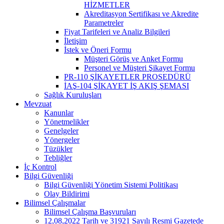
HİZMETLER
Akreditasyon Sertifikası ve Akredite
Parametreler
Fiyat Tarifeleri ve Analiz Bilgileri
İletişim
İstek ve Öneri Formu
Müşteri Görüş ve Anket Formu
Personel ve Müşteri Şikayet Formu
PR-110 ŞİKAYETLER PROSEDÜRÜ
İAŞ-104 ŞİKAYET İŞ AKIŞ ŞEMASI
Sağlık Kuruluşları
Mevzuat
Kanunlar
Yönetmelikler
Genelgeler
Yönergeler
Tüzükler
Tebliğler
İç Kontrol
Bilgi Güvenliği
Bilgi Güvenliği Yönetim Sistemi Politikası
Olay Bildirimi
Bilimsel Çalışmalar
Bilimsel Çalışma Başvuruları
12,08,2022 Tarih ve 31921 Sayılı Resmi Gazetede