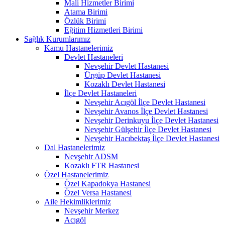
Mali Hizmetler Birimi
Atama Birimi
Özlük Birimi
Eğitim Hizmetleri Birimi
Sağlık Kurumlarımız
Kamu Hastanelerimiz
Devlet Hastaneleri
Nevşehir Devlet Hastanesi
Ürgüp Devlet Hastanesi
Kozaklı Devlet Hastanesi
İlçe Devlet Hastaneleri
Nevşehir Acıgöl İlçe Devlet Hastanesi
Nevşehir Avanos İlçe Devlet Hastanesi
Nevşehir Derinkuyu İlçe Devlet Hastanesi
Nevşehir Gülşehir İlçe Devlet Hastanesi
Nevşehir Hacıbektaş İlçe Devlet Hastanesi
Dal Hastanelerimiz
Nevşehir ADSM
Kozaklı FTR Hastanesi
Özel Hastanelerimiz
Özel Kapadokya Hastanesi
Özel Versa Hastanesi
Aile Hekimliklerimiz
Nevşehir Merkez
Acıgöl