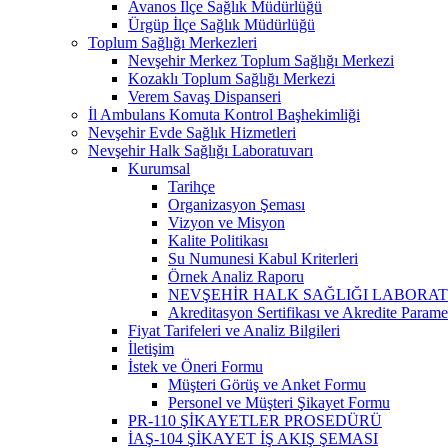
Avanos İlçe Sağlık Müdürlüğü
Ürgüp İlçe Sağlık Müdürlüğü
Toplum Sağlığı Merkezleri
Nevşehir Merkez Toplum Sağlığı Merkezi
Kozaklı Toplum Sağlığı Merkezi
Verem Savaş Dispanseri
İl Ambulans Komuta Kontrol Başhekimliği
Nevşehir Evde Sağlık Hizmetleri
Nevşehir Halk Sağlığı Laboratuvarı
Kurumsal
Tarihçe
Organizasyon Şeması
Vizyon ve Misyon
Kalite Politikası
Su Numunesi Kabul Kriterleri
Örnek Analiz Raporu
NEVŞEHİR HALK SAĞLIĞI LABORA
Akreditasyon Sertifikası ve Akredite Parame
Fiyat Tarifeleri ve Analiz Bilgileri
İletişim
İstek ve Öneri Formu
Müşteri Görüş ve Anket Formu
Personel ve Müşteri Şikayet Formu
PR-110 ŞİKAYETLER PROSEDÜRÜ
İAŞ-104 ŞİKAYET İŞ AKIŞ ŞEMASI