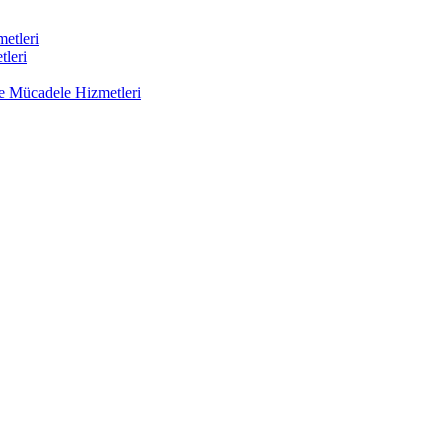
etleri
tleri
le Mücadele Hizmetleri