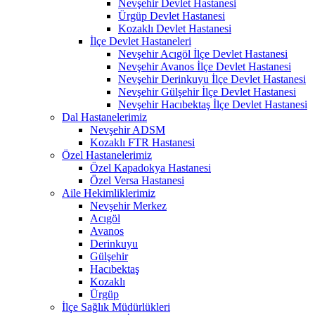
Nevşehir Devlet Hastanesi
Ürgüp Devlet Hastanesi
Kozaklı Devlet Hastanesi
İlçe Devlet Hastaneleri
Nevşehir Acıgöl İlçe Devlet Hastanesi
Nevşehir Avanos İlçe Devlet Hastanesi
Nevşehir Derinkuyu İlçe Devlet Hastanesi
Nevşehir Gülşehir İlçe Devlet Hastanesi
Nevşehir Hacıbektaş İlçe Devlet Hastanesi
Dal Hastanelerimiz
Nevşehir ADSM
Kozaklı FTR Hastanesi
Özel Hastanelerimiz
Özel Kapadokya Hastanesi
Özel Versa Hastanesi
Aile Hekimliklerimiz
Nevşehir Merkez
Acıgöl
Avanos
Derinkuyu
Gülşehir
Hacıbektaş
Kozaklı
Ürgüp
İlçe Sağlık Müdürlükleri