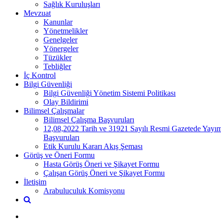
Sağlık Kuruluşları
Mevzuat
Kanunlar
Yönetmelikler
Genelgeler
Yönergeler
Tüzükler
Tebliğler
İç Kontrol
Bilgi Güvenliği
Bilgi Güvenliği Yönetim Sistemi Politikası
Olay Bildirimi
Bilimsel Çalışmalar
Bilimsel Çalışma Başvuruları
12,08,2022 Tarih ve 31921 Sayılı Resmi Gazetede Yayım
Başvuruları
Etik Kurulu Kararı Akış Şeması
Görüş ve Öneri Formu
Hasta Görüş Öneri ve Şikayet Formu
Çalışan Görüş Öneri ve Şikayet Formu
İletişim
Arabuluculuk Komisyonu