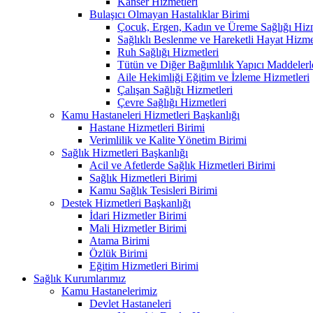
Kanser Hizmetleri
Bulaşıcı Olmayan Hastalıklar Birimi
Çocuk, Ergen, Kadın ve Üreme Sağlığı Hizm
Sağlıklı Beslenme ve Hareketli Hayat Hizme
Ruh Sağlığı Hizmetleri
Tütün ve Diğer Bağımlılık Yapıcı Maddeler
Aile Hekimliği Eğitim ve İzleme Hizmetleri
Çalışan Sağlığı Hizmetleri
Çevre Sağlığı Hizmetleri
Kamu Hastaneleri Hizmetleri Başkanlığı
Hastane Hizmetleri Birimi
Verimlilik ve Kalite Yönetim Birimi
Sağlık Hizmetleri Başkanlığı
Acil ve Afetlerde Sağlık Hizmetleri Birimi
Sağlık Hizmetleri Birimi
Kamu Sağlık Tesisleri Birimi
Destek Hizmetleri Başkanlığı
İdari Hizmetler Birimi
Mali Hizmetler Birimi
Atama Birimi
Özlük Birimi
Eğitim Hizmetleri Birimi
Sağlık Kurumlarımız
Kamu Hastanelerimiz
Devlet Hastaneleri