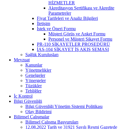
HİZMETLER
Akreditasyon Sertifikası ve Akredite
Parametreler
Fiyat Tarifeleri ve Analiz Bilgileri
İletişim
İstek ve Öneri Formu
Müşteri Görüş ve Anket Formu
Personel ve Müşteri Şikayet Formu
PR-110 ŞİKAYETLER PROSEDÜRÜ
İAŞ-104 ŞİKAYET İŞ AKIŞ ŞEMASI
Sağlık Kuruluşları
Mevzuat
Kanunlar
Yönetmelikler
Genelgeler
Yönergeler
Tüzükler
Tebliğler
İç Kontrol
Bilgi Güvenliği
Bilgi Güvenliği Yönetim Sistemi Politikası
Olay Bildirimi
Bilimsel Çalışmalar
Bilimsel Çalışma Başvuruları
12,08,2022 Tarih ve 31921 Sayılı Resmi Gazetede