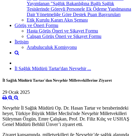
Yayımlanan "Sağlık Bakanlığına Bağlı Sağlık
Tesislerinde Görevli Personele Ek Ödeme Yapılmasına
Dair Yönetmeliğe Göre Destek Puan Başvuruları
Etik Kurulu Kararı Akış Şeması
Görüş ve Öneri Formu
Hasta Görüş Öneri ve Şikayet Formu
Çalışan Görüş Öneri ve Şikayet Formu
İletişim
Arabuluculuk Komisyonu
İl Sağlık Müdürü Tartar'dan Nevşehir ...
İl Sağlık Müdürü Tartar'dan Nevşehir Milletvekillerine Ziyaret
29 Ocak 2025
Nevşehir İl Sağlık Müdürü Op. Dr. Hasan Tartar ve beraberindeki
heyet, Türkiye Büyük Millet Meclisi'nde Nevşehir Milletvekilleri
Süleyman Özgün, Emre Çalışkan, Prof. Dr. Filiz Kılıç ve USHAŞ
Genel Müdürü Behlül Ünver’i ziyaret etti.
Ziyaret kapsamında, milletvekilleri ile Nevşehir’de sağlık alanında