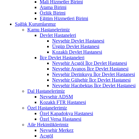
Mali Hizmetler Birimi
Atama Birimi
Özlük Birimi
Eğitim Hizmetleri Birimi
Sağlık Kurumlarımız
Kamu Hastanelerimiz
Devlet Hastaneleri
Nevşehir Devlet Hastanesi
Ürgüp Devlet Hastanesi
Kozaklı Devlet Hastanesi
İlçe Devlet Hastaneleri
Nevşehir Acıgöl İlçe Devlet Hastanesi
Nevşehir Avanos İlçe Devlet Hastanesi
Nevşehir Derinkuyu İlçe Devlet Hastanesi
Nevşehir Gülşehir İlçe Devlet Hastanesi
Nevşehir Hacıbektaş İlçe Devlet Hastanesi
Dal Hastanelerimiz
Nevşehir ADSM
Kozaklı FTR Hastanesi
Özel Hastanelerimiz
Özel Kapadokya Hastanesi
Özel Versa Hastanesi
Aile Hekimliklerimiz
Nevşehir Merkez
Acıgöl