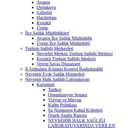
Avanos
Derinkuyu
Gülşehir
Hacıbektaş
Kozaklı
Ürgüp
İlçe Sağlık Müdürlükleri
Avanos İlçe Sağlık Müdürlüğü
Ürgüp İlçe Sağlık Müdürlüğü
Toplum Sağlığı Merkezleri
Nevşehir Merkez Toplum Sağlığı Merkezi
Kozaklı Toplum Sağlığı Merkezi
Verem Savaş Dispanseri
İl Ambulans Komuta Kontrol Başhekimliği
Nevşehir Evde Sağlık Hizmetleri
Nevşehir Halk Sağlığı Laboratuvarı
Kurumsal
Tarihçe
Organizasyon Şeması
Vizyon ve Misyon
Kalite Politikası
Su Numunesi Kabul Kriterleri
Örnek Analiz Raporu
NEVŞEHİR HALK SAĞLIĞI
LABORATUVARINDA VERİLEN