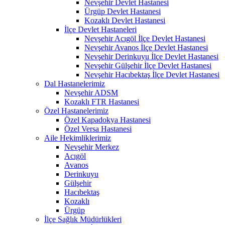
Nevşehir Devlet Hastanesi
Ürgüp Devlet Hastanesi
Kozaklı Devlet Hastanesi
İlçe Devlet Hastaneleri
Nevşehir Acıgöl İlçe Devlet Hastanesi
Nevşehir Avanos İlçe Devlet Hastanesi
Nevşehir Derinkuyu İlçe Devlet Hastanesi
Nevşehir Gülşehir İlçe Devlet Hastanesi
Nevşehir Hacıbektaş İlçe Devlet Hastanesi
Dal Hastanelerimiz
Nevşehir ADSM
Kozaklı FTR Hastanesi
Özel Hastanelerimiz
Özel Kapadokya Hastanesi
Özel Versa Hastanesi
Aile Hekimliklerimiz
Nevşehir Merkez
Acıgöl
Avanos
Derinkuyu
Gülşehir
Hacıbektaş
Kozaklı
Ürgüp
İlçe Sağlık Müdürlükleri