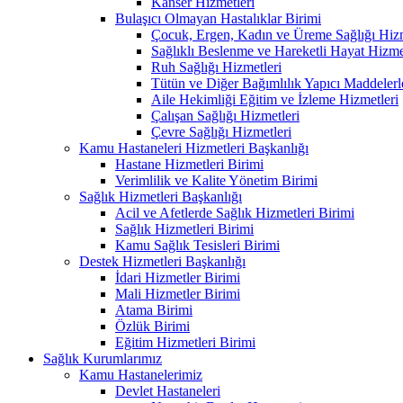
Kanser Hizmetleri
Bulaşıcı Olmayan Hastalıklar Birimi
Çocuk, Ergen, Kadın ve Üreme Sağlığı Hizm
Sağlıklı Beslenme ve Hareketli Hayat Hizme
Ruh Sağlığı Hizmetleri
Tütün ve Diğer Bağımlılık Yapıcı Maddeler
Aile Hekimliği Eğitim ve İzleme Hizmetleri
Çalışan Sağlığı Hizmetleri
Çevre Sağlığı Hizmetleri
Kamu Hastaneleri Hizmetleri Başkanlığı
Hastane Hizmetleri Birimi
Verimlilik ve Kalite Yönetim Birimi
Sağlık Hizmetleri Başkanlığı
Acil ve Afetlerde Sağlık Hizmetleri Birimi
Sağlık Hizmetleri Birimi
Kamu Sağlık Tesisleri Birimi
Destek Hizmetleri Başkanlığı
İdari Hizmetler Birimi
Mali Hizmetler Birimi
Atama Birimi
Özlük Birimi
Eğitim Hizmetleri Birimi
Sağlık Kurumlarımız
Kamu Hastanelerimiz
Devlet Hastaneleri