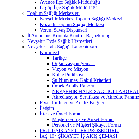
Avanos İlçe Sağlık Müdürlüğü
Ürgüp İlçe Sağlık Müdürlüğü
Toplum Sağlığı Merkezleri
Nevşehir Merkez Toplum Sağlığı Merkezi
Kozaklı Toplum Sağlığı Merkezi
Verem Savaş Dispanseri
İl Ambulans Komuta Kontrol Başhekimliği
Nevşehir Evde Sağlık Hizmetleri
Nevşehir Halk Sağlığı Laboratuvarı
Kurumsal
Tarihçe
Organizasyon Şeması
Vizyon ve Misyon
Kalite Politikası
Su Numunesi Kabul Kriterleri
Örnek Analiz Raporu
NEVŞEHİR HALK SAĞLIĞI LABORA
Akreditasyon Sertifikası ve Akredite Parame
Fiyat Tarifeleri ve Analiz Bilgileri
İletişim
İstek ve Öneri Formu
Müşteri Görüş ve Anket Formu
Personel ve Müşteri Şikayet Formu
PR-110 ŞİKAYETLER PROSEDÜRÜ
İAŞ-104 ŞİKAYET İŞ AKIŞ ŞEMASI