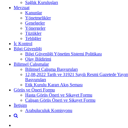
Sağlık Kuruluşları
Mevzuat
Kanunlar
Yönetmelikler
Genelgeler
Yönergeler
Tüzükler
Tebliğler
İç Kontrol
Bilgi Güvenliği
Bilgi Güvenliği Yönetim Sistemi Politikası
Olay Bildirimi
Bilimsel Çalışmalar
Bilimsel Çalışma Başvuruları
12,08,2022 Tarih ve 31921 Sayılı Resmi Gazetede Yayım
Başvuruları
Etik Kurulu Kararı Akış Şeması
Görüş ve Öneri Formu
Hasta Görüş Öneri ve Şikayet Formu
Çalışan Görüş Öneri ve Şikayet Formu
İletişim
Arabuluculuk Komisyonu