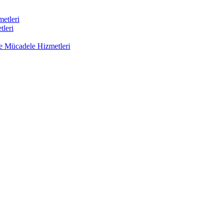
etleri
tleri
le Mücadele Hizmetleri