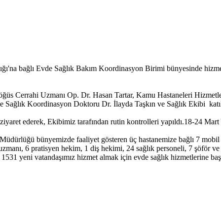
'na bağlı Evde Sağlık Bakım Koordinasyon Birimi bünyesinde hizmet al
Göğüs Cerrahi Uzmanı Op. Dr. Hasan Tartar, Kamu Hastaneleri Hizmetl
e Sağlık Koordinasyon Doktoru Dr. İlayda Taşkın ve Sağlık Ekibi katıl
iyaret ederek, Ekibimiz tarafından rutin kontrolleri yapıldı.18-24 Mart Y
k Müdürlüğü bünyemizde faaliyet gösteren üç hastanemize bağlı 7 mobil
zmanı, 6 pratisyen hekim, 1 diş hekimi, 24 sağlık personeli, 7 şöför ve 8
nde 1531 yeni vatandaşımız hizmet almak için evde sağlık hizmetlerine b