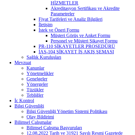
HİZMETLER
Akreditasyon Sertifikası ve Akredite
Parametreler
Fiyat Tarifeleri ve Analiz Bilgileri
İletişim
İstek ve Öneri Formu
Müşteri Görüş ve Anket Formu
Personel ve Müşteri Şikayet Formu
PR-110 ŞİKAYETLER PROSEDÜRÜ
İAŞ-104 ŞİKAYET İŞ AKIŞ ŞEMASI
Sağlık Kuruluşları
Mevzuat
Kanunlar
Yönetmelikler
Genelgeler
Yönergeler
Tüzükler
Tebliğler
İç Kontrol
Bilgi Güvenliği
Bilgi Güvenliği Yönetim Sistemi Politikası
Olay Bildirimi
Bilimsel Çalışmalar
Bilimsel Çalışma Başvuruları
12,08,2022 Tarih ve 31921 Sayılı Resmi Gazetede