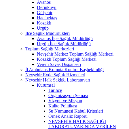
Avanos
Derinkuyu
Gülşehir
Hacıbektaş
Kozaklı
Ürgüp
İlçe Sağlık Müdürlükleri
Avanos İlçe Sağlık Müdürlüğü
Ürgüp İlçe Sağlık Müdürlüğü
Toplum Sağlığı Merkezleri
Nevşehir Merkez Toplum Sağlığı Merkezi
Kozaklı Toplum Sağlığı Merkezi
Verem Savaş Dispanseri
İl Ambulans Komuta Kontrol Başhekimliği
Nevşehir Evde Sağlık Hizmetleri
Nevşehir Halk Sağlığı Laboratuvarı
Kurumsal
Tarihçe
Organizasyon Şeması
Vizyon ve Misyon
Kalite Politikası
Su Numunesi Kabul Kriterleri
Örnek Analiz Raporu
NEVŞEHİR HALK SAĞLIĞI
LABORATUVARINDA VERİLEN