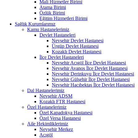
Mali Hizmetler Birimi
Atama Birimi
Özlük Birimi
Eğitim Hizmetleri Birimi
Sağlık Kurumlarımız
Kamu Hastanelerimiz
Devlet Hastaneleri
Nevşehir Devlet Hastanesi
Ürgüp Devlet Hastanesi
Kozaklı Devlet Hastanesi
İlçe Devlet Hastaneleri
Nevşehir Acıgöl İlçe Devlet Hastanesi
Nevşehir Avanos İlçe Devlet Hastanesi
Nevşehir Derinkuyu İlçe Devlet Hastanesi
Nevşehir Gülşehir İlçe Devlet Hastanesi
Nevşehir Hacıbektaş İlçe Devlet Hastanesi
Dal Hastanelerimiz
Nevşehir ADSM
Kozaklı FTR Hastanesi
Özel Hastanelerimiz
Özel Kapadokya Hastanesi
Özel Versa Hastanesi
Aile Hekimliklerimiz
Nevşehir Merkez
Acıgöl