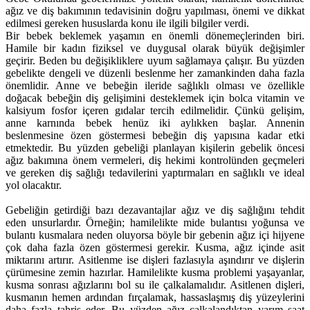
ağız ve diş bakımının tedavisinin doğru yapılması, önemi ve dikkat
edilmesi gereken hususlarda konu ile ilgili bilgiler verdi.
Bir bebek beklemek yaşamın en önemli dönemeçlerinden biri.
Hamile bir kadın fiziksel ve duygusal olarak büyük değişimler
geçirir. Beden bu değişikliklere uyum sağlamaya çalışır. Bu yüzden
gebelikte dengeli ve düzenli beslenme her zamankinden daha fazla
önemlidir. Anne ve bebeğin ileride sağlıklı olması ve özellikle
doğacak bebeğin diş gelişimini desteklemek için bolca vitamin ve
kalsiyum fosfor içeren gıdalar tercih edilmelidir. Çünkü gelişim,
anne karnında bebek henüz iki aylıkken başlar. Annenin
beslenmesine özen göstermesi bebeğin diş yapısına kadar etki
etmektedir. Bu yüzden gebeliği planlayan kişilerin gebelik öncesi
ağız bakımına önem vermeleri, diş hekimi kontrolünden geçmeleri
ve gereken diş sağlığı tedavilerini yaptırmaları en sağlıklı ve ideal
yol olacaktır.
Gebeliğin getirdiği bazı dezavantajlar ağız ve diş sağlığını tehdit
eden unsurlardır. Örneğin; hamilelikte mide bulantısı yoğunsa ve
bulantı kusmalara neden oluyorsa böyle bir gebenin ağız içi hijyene
çok daha fazla özen göstermesi gerekir. Kusma, ağız içinde asit
miktarını artırır. Asitlenme ise dişleri fazlasıyla aşındırır ve dişlerin
çürümesine zemin hazırlar. Hamilelikte kusma problemi yaşayanlar,
kusma sonrası ağızlarını bol su ile çalkalamalıdır. Asitlenen dişleri,
kusmanın hemen ardından fırçalamak, hassaslaşmış diş yüzeylerini
daha fazla tahriş eder. Bu yüzden ağız çalkalandıktan yarım saat