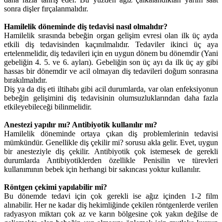
sonra dişler fırçalanmalıdır.
Hamilelik döneminde diş tedavisi nasıl olmalıdır?
Hamilelik sırasında bebeğin organ gelişim evresi olan ilk üç ayda
etkili diş tedavisinden kaçınılmalıdır. Tedaviler ikinci üç aya
ertelenmelidir, diş tedavileri için en uygun dönem bu dönemdir (Yani
gebeliğin 4. 5. ve 6. ayları). Gebeliğin son üç ayı da ilk üç ay gibi
hassas bir dönemdir ve acil olmayan diş tedavileri doğum sonrasına
bırakılmalıdır.
Diş ya da diş eti iltihabı gibi acil durumlarda, var olan enfeksiyonun
bebeğin gelişimini diş tedavisinin olumsuzluklarından daha fazla
etkileyebileceği bilinmelidir.
Anestezi yapılır mı? Antibiyotik kullanılır mı?
Hamilelik döneminde ortaya çıkan diş problemlerinin tedavisi
mümkündür. Genellikle diş çekilir mi? sorusu akla gelir. Evet, uygun
bir anesteziyle diş çekilir. Antibiyotik çok istemesek de gerekli
durumlarda Antibiyotiklerden özellikle Penisilin ve türevleri
kullanımının bebek için herhangi bir sakıncası yoktur kullanılır.
Röntgen çekimi yapılabilir mi?
Bu dönemde tedavi için çok gerekli ise ağız içinden 1-2 film
alınabilir. Her ne kadar diş hekimliğinde çekilen röntgenlerde verilen
radyasyon miktarı çok az ve karın bölgesine çok yakın değilse de