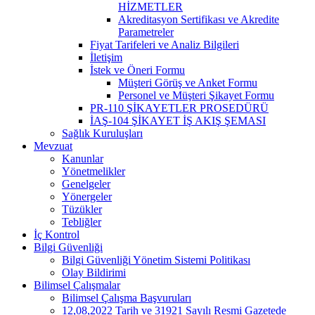
HİZMETLER
Akreditasyon Sertifikası ve Akredite
Parametreler
Fiyat Tarifeleri ve Analiz Bilgileri
İletişim
İstek ve Öneri Formu
Müşteri Görüş ve Anket Formu
Personel ve Müşteri Şikayet Formu
PR-110 ŞİKAYETLER PROSEDÜRÜ
İAŞ-104 ŞİKAYET İŞ AKIŞ ŞEMASI
Sağlık Kuruluşları
Mevzuat
Kanunlar
Yönetmelikler
Genelgeler
Yönergeler
Tüzükler
Tebliğler
İç Kontrol
Bilgi Güvenliği
Bilgi Güvenliği Yönetim Sistemi Politikası
Olay Bildirimi
Bilimsel Çalışmalar
Bilimsel Çalışma Başvuruları
12,08,2022 Tarih ve 31921 Sayılı Resmi Gazetede