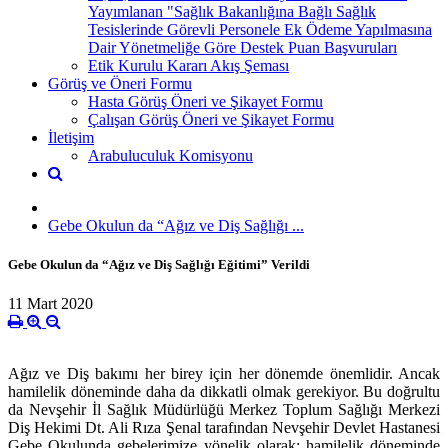
Yayımlanan "Sağlık Bakanlığına Bağlı Sağlık
Tesislerinde Görevli Personele Ek Ödeme Yapılmasına
Dair Yönetmeliğe Göre Destek Puan Başvuruları
Etik Kurulu Kararı Akış Şeması
Görüş ve Öneri Formu
Hasta Görüş Öneri ve Şikayet Formu
Çalışan Görüş Öneri ve Şikayet Formu
İletişim
Arabuluculuk Komisyonu
Gebe Okulun da “Ağız ve Diş Sağlığı ...
Gebe Okulun da “Ağız ve Diş Sağlığı Eğitimi” Verildi
11 Mart 2020
Ağız ve Diş bakımı her birey için her dönemde önemlidir. Ancak
hamilelik döneminde daha da dikkatli olmak gerekiyor. Bu doğrultu
da Nevşehir İl Sağlık Müdürlüğü Merkez Toplum Sağlığı Merkezi
Diş Hekimi Dt. Ali Rıza Şenal tarafından Nevşehir Devlet Hastanesi
Gebe Okulunda gebelerimize yönelik olarak; hamilelik döneminde