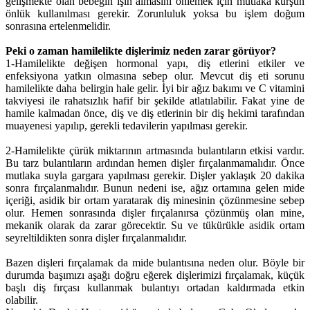
gelişmekte olan bebeğin ışın almasını önlemek için mutlaka kurşun
önlük kullanılması gerekir. Zorunluluk yoksa bu işlem doğum
sonrasına ertelenmelidir.
Peki o zaman hamilelikte dişlerimiz neden zarar görüyor?
1-Hamilelikte değişen hormonal yapı, diş etlerini etkiler ve
enfeksiyona yatkın olmasına sebep olur. Mevcut diş eti sorunu
hamilelikte daha belirgin hale gelir. İyi bir ağız bakımı ve C vitamini
takviyesi ile rahatsızlık hafif bir şekilde atlatılabilir. Fakat yine de
hamile kalmadan önce, diş ve diş etlerinin bir diş hekimi tarafından
muayenesi yapılıp, gerekli tedavilerin yapılması gerekir.
2-Hamilelikte çürük miktarının artmasında bulantıların etkisi vardır.
Bu tarz bulantıların ardından hemen dişler fırçalanmamalıdır. Önce
mutlaka suyla gargara yapılması gerekir. Dişler yaklaşık 20 dakika
sonra fırçalanmalıdır. Bunun nedeni ise, ağız ortamına gelen mide
içeriği, asidik bir ortam yaratarak diş minesinin çözünmesine sebep
olur. Hemen sonrasında dişler fırçalanırsa çözünmüş olan mine,
mekanik olarak da zarar görecektir. Su ve tükürükle asidik ortam
seyreltildikten sonra dişler fırçalanmalıdır.
Bazen dişleri fırçalamak da mide bulantısına neden olur. Böyle bir
durumda başımızı aşağı doğru eğerek dişlerimizi fırçalamak, küçük
başlı diş fırçası kullanmak bulantıyı ortadan kaldırmada etkin
olabilir.