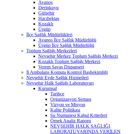
Avanos
Derinkuyu
Gülşehir
Hacıbektaş
Kozaklı
Ürgüp
İlçe Sağlık Müdürlükleri
Avanos İlçe Sağlık Müdürlüğü
Ürgüp İlçe Sağlık Müdürlüğü
Toplum Sağlığı Merkezleri
Nevşehir Merkez Toplum Sağlığı Merkezi
Kozaklı Toplum Sağlığı Merkezi
Verem Savaş Dispanseri
İl Ambulans Komuta Kontrol Başhekimliği
Nevşehir Evde Sağlık Hizmetleri
Nevşehir Halk Sağlığı Laboratuvarı
Kurumsal
Tarihçe
Organizasyon Şeması
Vizyon ve Misyon
Kalite Politikası
Su Numunesi Kabul Kriterleri
Örnek Analiz Raporu
NEVŞEHİR HALK SAĞLIĞI
LABORATUVARINDA VERİLEN