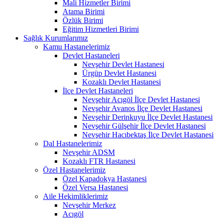
Mali Hizmetler Birimi
Atama Birimi
Özlük Birimi
Eğitim Hizmetleri Birimi
Sağlık Kurumlarımız
Kamu Hastanelerimiz
Devlet Hastaneleri
Nevşehir Devlet Hastanesi
Ürgüp Devlet Hastanesi
Kozaklı Devlet Hastanesi
İlçe Devlet Hastaneleri
Nevşehir Acıgöl İlçe Devlet Hastanesi
Nevşehir Avanos İlçe Devlet Hastanesi
Nevşehir Derinkuyu İlçe Devlet Hastanesi
Nevşehir Gülşehir İlçe Devlet Hastanesi
Nevşehir Hacıbektaş İlçe Devlet Hastanesi
Dal Hastanelerimiz
Nevşehir ADSM
Kozaklı FTR Hastanesi
Özel Hastanelerimiz
Özel Kapadokya Hastanesi
Özel Versa Hastanesi
Aile Hekimliklerimiz
Nevşehir Merkez
Acıgöl