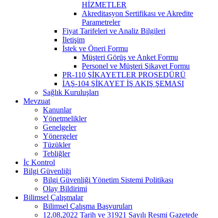
HİZMETLER
Akreditasyon Sertifikası ve Akredite
Parametreler
Fiyat Tarifeleri ve Analiz Bilgileri
İletişim
İstek ve Öneri Formu
Müşteri Görüş ve Anket Formu
Personel ve Müşteri Şikayet Formu
PR-110 ŞİKAYETLER PROSEDÜRÜ
İAŞ-104 ŞİKAYET İŞ AKIŞ ŞEMASI
Sağlık Kuruluşları
Mevzuat
Kanunlar
Yönetmelikler
Genelgeler
Yönergeler
Tüzükler
Tebliğler
İç Kontrol
Bilgi Güvenliği
Bilgi Güvenliği Yönetim Sistemi Politikası
Olay Bildirimi
Bilimsel Çalışmalar
Bilimsel Çalışma Başvuruları
12,08,2022 Tarih ve 31921 Sayılı Resmi Gazetede