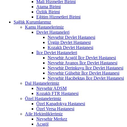
Mali Hizmetler Birimi
Atama Birimi
Özlük Birimi
Eğitim Hizmetleri Birimi
Sağlık Kurumlarımız
Kamu Hastanelerimiz
Devlet Hastaneleri
Nevşehir Devlet Hastanesi
Ürgüp Devlet Hastanesi
Kozaklı Devlet Hastanesi
İlçe Devlet Hastaneleri
Nevşehir Acıgöl İlçe Devlet Hastanesi
Nevşehir Avanos İlçe Devlet Hastanesi
Nevşehir Derinkuyu İlçe Devlet Hastanesi
Nevşehir Gülşehir İlçe Devlet Hastanesi
Nevşehir Hacıbektaş İlçe Devlet Hastanesi
Dal Hastanelerimiz
Nevşehir ADSM
Kozaklı FTR Hastanesi
Özel Hastanelerimiz
Özel Kapadokya Hastanesi
Özel Versa Hastanesi
Aile Hekimliklerimiz
Nevşehir Merkez
Acıgöl