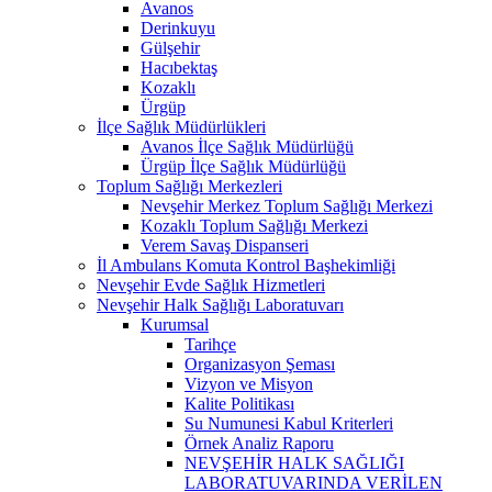
Avanos
Derinkuyu
Gülşehir
Hacıbektaş
Kozaklı
Ürgüp
İlçe Sağlık Müdürlükleri
Avanos İlçe Sağlık Müdürlüğü
Ürgüp İlçe Sağlık Müdürlüğü
Toplum Sağlığı Merkezleri
Nevşehir Merkez Toplum Sağlığı Merkezi
Kozaklı Toplum Sağlığı Merkezi
Verem Savaş Dispanseri
İl Ambulans Komuta Kontrol Başhekimliği
Nevşehir Evde Sağlık Hizmetleri
Nevşehir Halk Sağlığı Laboratuvarı
Kurumsal
Tarihçe
Organizasyon Şeması
Vizyon ve Misyon
Kalite Politikası
Su Numunesi Kabul Kriterleri
Örnek Analiz Raporu
NEVŞEHİR HALK SAĞLIĞI
LABORATUVARINDA VERİLEN