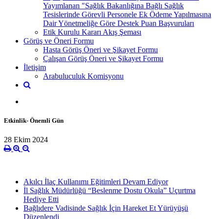
Yayımlanan "Sağlık Bakanlığına Bağlı Sağlık
Tesislerinde Görevli Personele Ek Ödeme Yapılmasına
Dair Yönetmeliğe Göre Destek Puan Başvuruları
Etik Kurulu Kararı Akış Şeması
Görüş ve Öneri Formu
Hasta Görüş Öneri ve Şikayet Formu
Çalışan Görüş Öneri ve Şikayet Formu
İletişim
Arabuluculuk Komisyonu
Etkinlik- Önemli Gün
28 Ekim 2024
Akılcı İlaç Kullanımı Eğitimleri Devam Ediyor
İl Sağlık Müdürlüğü “Beslenme Dostu Okula” Uçurtma
Hediye Etti
Bağlıdere Vadisinde Sağlık İçin Hareket Et Yürüyüşü
Düzenlendi