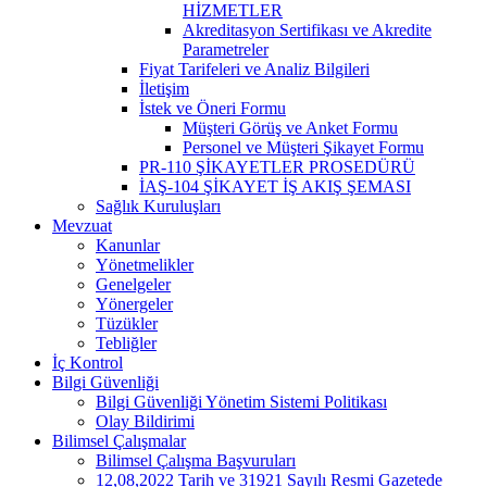
HİZMETLER
Akreditasyon Sertifikası ve Akredite
Parametreler
Fiyat Tarifeleri ve Analiz Bilgileri
İletişim
İstek ve Öneri Formu
Müşteri Görüş ve Anket Formu
Personel ve Müşteri Şikayet Formu
PR-110 ŞİKAYETLER PROSEDÜRÜ
İAŞ-104 ŞİKAYET İŞ AKIŞ ŞEMASI
Sağlık Kuruluşları
Mevzuat
Kanunlar
Yönetmelikler
Genelgeler
Yönergeler
Tüzükler
Tebliğler
İç Kontrol
Bilgi Güvenliği
Bilgi Güvenliği Yönetim Sistemi Politikası
Olay Bildirimi
Bilimsel Çalışmalar
Bilimsel Çalışma Başvuruları
12,08,2022 Tarih ve 31921 Sayılı Resmi Gazetede