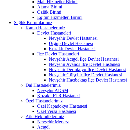
Mali Hizmetler Birimi
Atama Birimi
Özlük Birimi
Eğitim Hizmetleri Birimi
Sağlık Kurumlarımız
Kamu Hastanelerimiz
Devlet Hastaneleri
Nevşehir Devlet Hastanesi
Ürgüp Devlet Hastanesi
Kozaklı Devlet Hastanesi
İlçe Devlet Hastaneleri
Nevşehir Acıgöl İlçe Devlet Hastanesi
Nevşehir Avanos İlçe Devlet Hastanesi
Nevşehir Derinkuyu İlçe Devlet Hastanesi
Nevşehir Gülşehir İlçe Devlet Hastanesi
Nevşehir Hacıbektaş İlçe Devlet Hastanesi
Dal Hastanelerimiz
Nevşehir ADSM
Kozaklı FTR Hastanesi
Özel Hastanelerimiz
Özel Kapadokya Hastanesi
Özel Versa Hastanesi
Aile Hekimliklerimiz
Nevşehir Merkez
Acıgöl