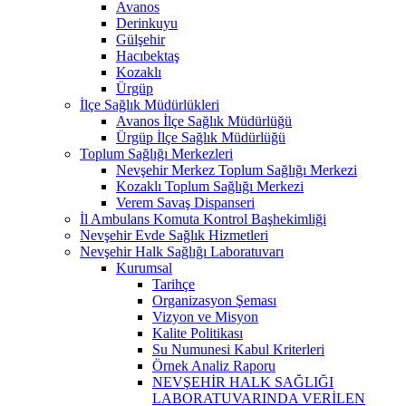
Avanos
Derinkuyu
Gülşehir
Hacıbektaş
Kozaklı
Ürgüp
İlçe Sağlık Müdürlükleri
Avanos İlçe Sağlık Müdürlüğü
Ürgüp İlçe Sağlık Müdürlüğü
Toplum Sağlığı Merkezleri
Nevşehir Merkez Toplum Sağlığı Merkezi
Kozaklı Toplum Sağlığı Merkezi
Verem Savaş Dispanseri
İl Ambulans Komuta Kontrol Başhekimliği
Nevşehir Evde Sağlık Hizmetleri
Nevşehir Halk Sağlığı Laboratuvarı
Kurumsal
Tarihçe
Organizasyon Şeması
Vizyon ve Misyon
Kalite Politikası
Su Numunesi Kabul Kriterleri
Örnek Analiz Raporu
NEVŞEHİR HALK SAĞLIĞI
LABORATUVARINDA VERİLEN