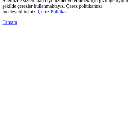
Sitemizde sizlere daha iyi hizmet verebilmek için gizliliğe uygun
şekilde çerezler kullanmaktayız. Çerez politikamızı
inceleyebilirsiniz.
Çerez Politikası
Tamam