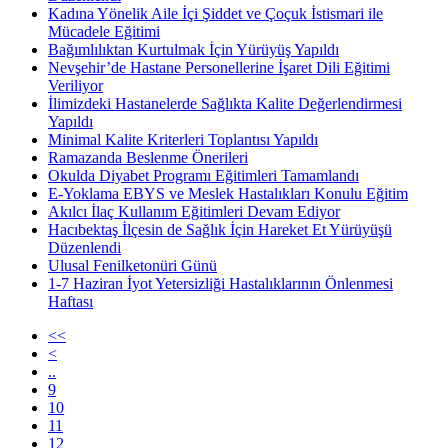
Kadına Yönelik Aile İçi Şiddet ve Çoçuk İstismari ile
Mücadele Eğitimi
Bağımlılıktan Kurtulmak İçin Yürüyüş Yapıldı
Nevşehir’de Hastane Personellerine İşaret Dili Eğitimi
Veriliyor
İlimizdeki Hastanelerde Sağlıkta Kalite Değerlendirmesi
Yapıldı
Minimal Kalite Kriterleri Toplantısı Yapıldı
Ramazanda Beslenme Önerileri
Okulda Diyabet Programı Eğitimleri Tamamlandı
E-Yoklama EBYS ve Meslek Hastalıkları Konulu Eğitim
Akılcı İlaç Kullanım Eğitimleri Devam Ediyor
Hacıbektaş İlçesin de Sağlık İçin Hareket Et Yürüyüşü
Düzenlendi
Ulusal Fenilketonüri Günü
1-7 Haziran İyot Yetersizliği Hastalıklarının Önlenmesi
Haftası
<<
<
..
9
10
11
12